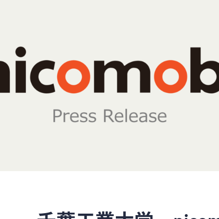
し
た
EV
を
活
用
し
た
公
用
車・
社
用
車