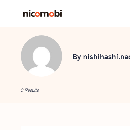
Skip
to
nicomobi
content
By nishihashi.na
9 Results