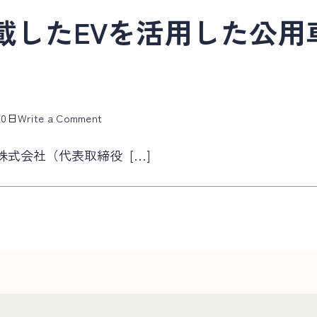
載したEVを活用した公用
on
20日
Write a Comment
可
式会社（代表取締役 […]
搬
型
蓄
電
池
を
搭
載