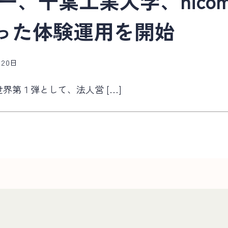
、千葉工業大学、nicomo
運
った体験運用を開始
用
実
証
月20日
実
験
界第１弾として、法人営 […]
に
つ
い
て